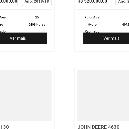
0.000,00
R$ 520.000,00
Ano: 2018/18
Ano: 
Axial
25
Rotor Axial
ro
2498 Horas
Hydro
4972
nado
Cabinado
Ver mais
Ver mais
5130
JOHN DEERE 4630