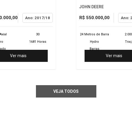
JOHN DEERE
0.000,00
R$ 550.000,00
Ano: 2017/18
Ano: 
Axial
30
24 Metros de Barra
2.000
ro
1681 Horas
Hydro
Traç
nado
Barras
Ver mais
Ver mais
VEJA TODOS