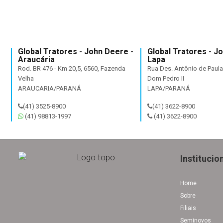
Global Tratores - John Deere -
Global Tratores - J
Araucária
Lapa
Rod. BR 476 - Km 20,5, 6560, Fazenda
Rua Des. Antônio de Paula 
Velha
Dom Pedro II
ARAUCARIA/PARANÁ
LAPA/PARANÁ
(41) 3525-8900
(41) 3622-8900
(41) 98813-1997
(41) 3622-8900
Institucio
Home
Sobre
Filiais
Seminovos