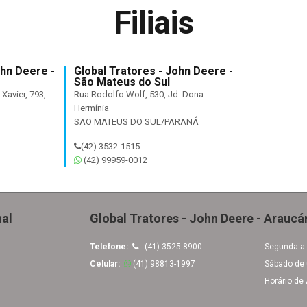
Filiais
ohn Deere -
Global Tratores - John Deere -
São Mateus do Sul
Xavier, 793,
Rua Rodolfo Wolf, 530, Jd. Dona
Hermínia
SAO MATEUS DO SUL/PARANÁ
(42) 3532-1515
(42) 99959-0012
nal
Global Tratores - John Deere - Araucá
Telefone:
(41) 3525-8900
Segunda a 
Celular:
(41) 98813-1997
Sábado de 
Horário de