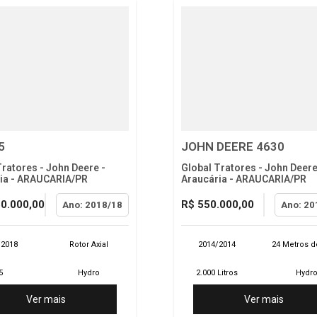
5
JOHN DEERE 4630
Tratores - John Deere -
Global Tratores - John Deere
ia - ARAUCARIA/PR
Araucária - ARAUCARIA/PR
50.000,00
R$ 550.000,00
Ano: 2018/18
Ano: 20
/2018
Rotor Axial
2014/2014
24 Metros d
5
Hydro
2.000 Litros
Hydr
Ver mais
Ver mais