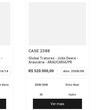
CASE 2388
 -
Global Tratores - John Deere -
Araucária - ARAUCARIA/PR
R$ 520.000,00
14/14
Ano: 2008/08
e Barra
2008/2008
Rotor Axial
o
30
Hydro
Ver mais