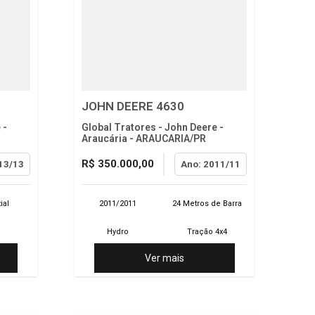
JOHN DEERE 4630
 -
Global Tratores - John Deere -
Araucária - ARAUCARIA/PR
R$ 350.000,00
13/13
Ano: 2011/11
ial
2011/2011
24 Metros de Barra
o
Hydro
Tração 4x4
Ver mais