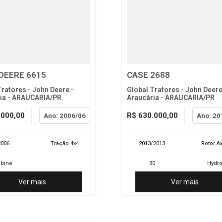
DEERE 6615
CASE 2688
Tratores - John Deere -
Global Tratores - John Deere
ia - ARAUCARIA/PR
Araucária - ARAUCARIA/PR
.000,00
R$ 630.000,00
Ano: 2006/06
Ano: 20
2006
Tração 4x4
2013/2013
Rotor Ax
bine
30
Hydr
Ver mais
Ver mais