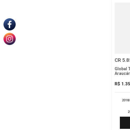
CR 5.8
Global 
Araucár
R$ 1.3
2018
2