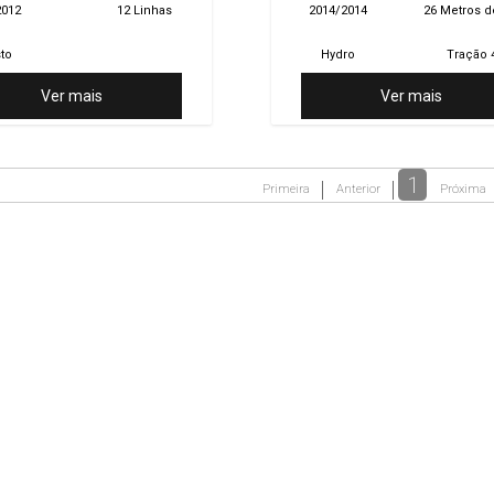
2012
12 Linhas
2014/2014
26 Metros d
sto
Hydro
Tração 
Ver mais
Ver mais
1
Primeira
Anterior
Próxima
nal
Global Tratores - John Deere - Araucá
Telefone:
(41) 3525-8900
Segunda a 