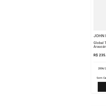
JOHN 
Global 
Araucár
R$ 235
2006/
Sem Ca